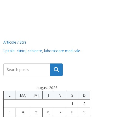
Articole / Stiri
Spitale, clinici, cabinete, laboratoare medicale
Caută
august 2026
L
MA
MI
J
V
S
D
1
2
3
4
5
6
7
8
9