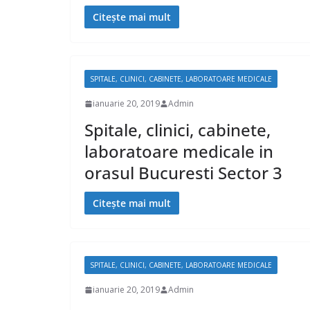
Citește mai mult
SPITALE, CLINICI, CABINETE, LABORATOARE MEDICALE
ianuarie 20, 2019
Admin
Spitale, clinici, cabinete,
laboratoare medicale in
orasul Bucuresti Sector 3
Citește mai mult
SPITALE, CLINICI, CABINETE, LABORATOARE MEDICALE
ianuarie 20, 2019
Admin