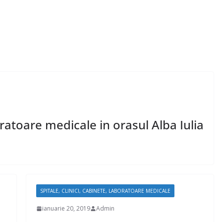
boratoare medicale in orasul Alba Iulia
SPITALE, CLINICI, CABINETE, LABORATOARE MEDICALE
ianuarie 20, 2019
Admin