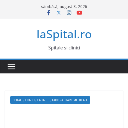
Sari
sâmbătă, august 8, 2026
la
conținut
laSpital.ro
Spitale si clinici
SPITALE, CLINICI, CABINETE, LABORATOARE MEDICALE