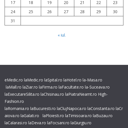
17
18
19
20
21
22
23
24
25
26
27
28
29
30
31
« iul.
eMedic.ro
laMedic.ro
laSpital.ro
laHotel.ro
la-Masa.ro
laMall.ro
laZiar.ro
laFirma.ro
laFacultate.ro
la-Suceava.ro
laExecutareSilita.ro
laChisinau.ro
laPiatraNeamt.ro
High-
Fashion.ro
laRomania.ro
laBucuresti.ro
laClujNapoca.ro
laConstanta.ro
laCr
aiova.ro
laGalati.ro
laPloiesti.ro
laTimisoara.ro
laBuzau.ro
laCalarasi.ro
laDeva.ro
laFocsani.ro
laGiurgiu.ro