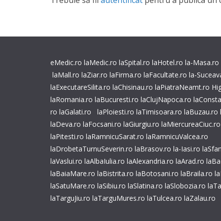
Trebuie să fii
autentificat
pentru a publica un 
eMedic.ro
laMedic.ro
laSpital.ro
laHotel.ro
la-Masa.ro
laMall.ro
laZiar.ro
laFirma.ro
laFacultate.ro
la-Suceav
laExecutareSilita.ro
laChisinau.ro
laPiatraNeamt.ro
Hi
laRomania.ro
laBucuresti.ro
laClujNapoca.ro
laConsta
ro
laGalati.ro
laPloiesti.ro
laTimisoara.ro
laBuzau.ro
laDeva.ro
laFocsani.ro
laGiurgiu.ro
laMiercureaCiuc.ro
laPitesti.ro
laRamnicuSarat.ro
laRamnicuValcea.ro
laDrobetaTurnuSeverin.ro
laBrasov.ro
la-Iasi.ro
laSfa
laVaslui.ro
laAlbaIulia.ro
laAlexandria.ro
laArad.ro
laBa
laBaiaMare.ro
laBistrita.ro
laBotosani.ro
laBraila.ro
la
laSatuMare.ro
laSibiu.ro
laSlatina.ro
laSlobozia.ro
laTa
laTarguJiu.ro
laTarguMures.ro
laTulcea.ro
laZalau.ro