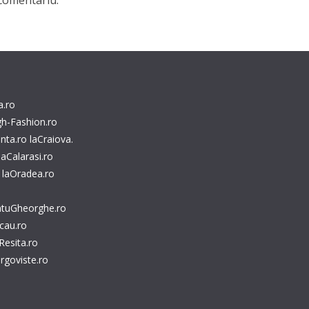
comentariu.
a.ro
gh-Fashion.ro
nta.ro
laCraiova.
laCalarasi.ro
laOradea.ro
ntuGheorghe.ro
cau.ro
Resita.ro
rgoviste.ro