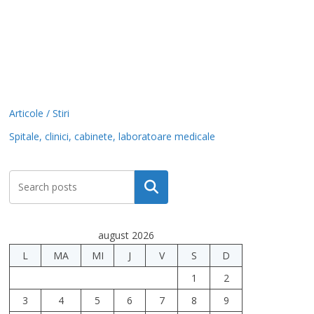
Articole / Stiri
Spitale, clinici, cabinete, laboratoare medicale
Caută
august 2026
L
MA
MI
J
V
S
D
1
2
3
4
5
6
7
8
9