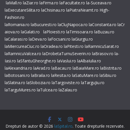
laMall.ro
laZiar.ro
laFirma.ro
laFacultate.ro
la-Suceava.ro
laExecutareSilita.ro
laChisinau.ro
laPiatraNeamt.ro
High-
Fashion.ro
laRomania.ro
laBucuresti.ro
laClujNapoca.ro
laConstanta.ro
laCr
aiova.ro
laGalati.ro
laPloiesti.ro
laTimisoara.ro
laBuzau.ro
laCalarasi.ro
laDeva.ro
laFocsani.ro
laGiurgiu.ro
laMiercureaCiuc.ro
laOradea.ro
laPitesti.ro
laRamnicuSarat.ro
laRamnicuValcea.ro
laDrobetaTurnuSeverin.ro
laBrasov.ro
la-
Iasi.ro
laSfantuGheorghe.ro
laVaslui.ro
laAlbaIulia.ro
laAlexandria.ro
laArad.ro
laBacau.ro
laBaiaMare.ro
laBistrita.ro
laBotosani.ro
laBraila.ro
laResita.ro
laSatuMare.ro
laSibiu.ro
laSlatina.ro
laSlobozia.ro
laTargoviste.ro
laTarguJiu.ro
laTarguMures.ro
laTulcea.ro
laZalau.ro
Drepturi de autor © 2026
laSpital.ro
. Toate drepturile rezervate.