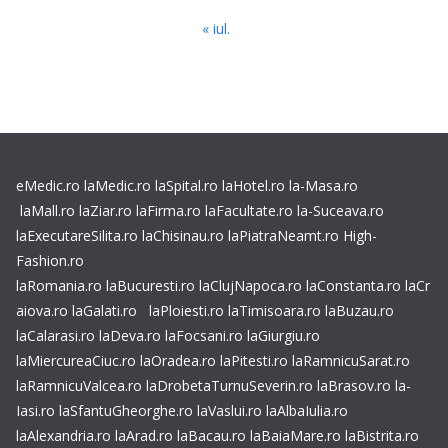
« iul.
eMedic.ro
laMedic.ro
laSpital.ro
laHotel.ro
la-Masa.ro
laMall.ro
laZiar.ro
laFirma.ro
laFacultate.ro
la-Suceava.ro
laExecutareSilita.ro
laChisinau.ro
laPiatraNeamt.ro
High-
Fashion.ro
laRomania.ro
laBucuresti.ro
laClujNapoca.ro
laConstanta.ro
laCr
aiova.ro
laGalati.ro
laPloiesti.ro
laTimisoara.ro
laBuzau.ro
laCalarasi.ro
laDeva.ro
laFocsani.ro
laGiurgiu.ro
laMiercureaCiuc.ro
laOradea.ro
laPitesti.ro
laRamnicuSarat.ro
laRamnicuValcea.ro
laDrobetaTurnuSeverin.ro
laBrasov.ro
la-
Iasi.ro
laSfantuGheorghe.ro
laVaslui.ro
laAlbaIulia.ro
laAlexandria.ro
laArad.ro
laBacau.ro
laBaiaMare.ro
laBistrita.ro