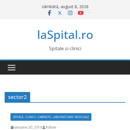
Sari
sâmbătă, august 8, 2026
la
conținut
laSpital.ro
Spitale si clinici
sector2
SPITALE, CLINICI, CABINETE, LABORATOARE MEDICALE
ianuarie 20, 2019
Admin