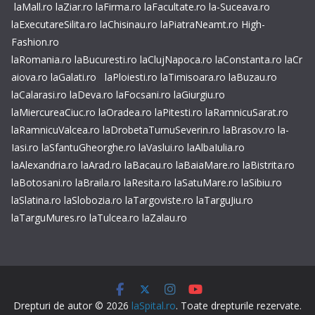
laMall.ro
laZiar.ro
laFirma.ro
laFacultate.ro
la-Suceava.ro
laExecutareSilita.ro
laChisinau.ro
laPiatraNeamt.ro
High-
Fashion.ro
laRomania.ro
laBucuresti.ro
laClujNapoca.ro
laConstanta.ro
laCr
aiova.ro
laGalati.ro
laPloiesti.ro
laTimisoara.ro
laBuzau.ro
laCalarasi.ro
laDeva.ro
laFocsani.ro
laGiurgiu.ro
laMiercureaCiuc.ro
laOradea.ro
laPitesti.ro
laRamnicuSarat.ro
laRamnicuValcea.ro
laDrobetaTurnuSeverin.ro
laBrasov.ro
la-
Iasi.ro
laSfantuGheorghe.ro
laVaslui.ro
laAlbaIulia.ro
laAlexandria.ro
laArad.ro
laBacau.ro
laBaiaMare.ro
laBistrita.ro
laBotosani.ro
laBraila.ro
laResita.ro
laSatuMare.ro
laSibiu.ro
laSlatina.ro
laSlobozia.ro
laTargoviste.ro
laTarguJiu.ro
laTarguMures.ro
laTulcea.ro
laZalau.ro
Drepturi de autor © 2026
laSpital.ro
. Toate drepturile rezervate.